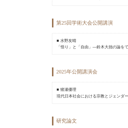
第25回学術大会公開講演
水野友晴
「悟り」と「自由」―鈴木大拙の論を
2025年公開講演会
猪瀬優理
現代日本社会における宗教とジェンダー
研究論文