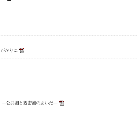
てがかりに
 ―公共圏と親密圏のあいだ―