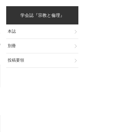
学会誌『宗教と倫理』
本誌
9
別冊
投稿要領