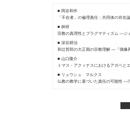
岡谷和作
「不在者」の倫理責任：共同体の存在
林研
宗教の真理性とプラグマティズム ―ジ
深谷耕治
和辻哲郎の大正期の宗教理解 ―『偶像
山口隆介
トマス・アクィナスにおけるアガペと
リュウシュ マルクス
仏教の教学に基づいた責任の可能性 ―