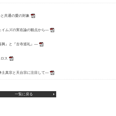
論と共通の愛の対象
ェイムズの実在論の観点から―
再興』と『古寺巡礼』―
エロス
浄土真宗と天台宗に注目して―
一覧に戻る