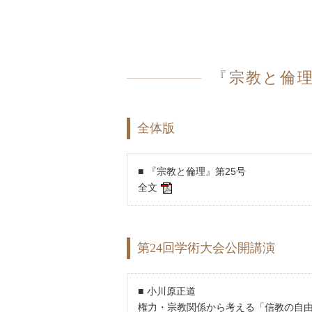
『宗教と倫理』
全体版
『宗教と倫理』第25号
全文
第24回学術大会公開講演
小川原正道
権力・宗教関係から考える「信教の自