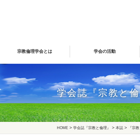
宗教倫理学会とは
学会の活動
学会誌『宗教と倫
>
>
>
HOME
学会誌『宗教と倫理』
本誌
『宗教